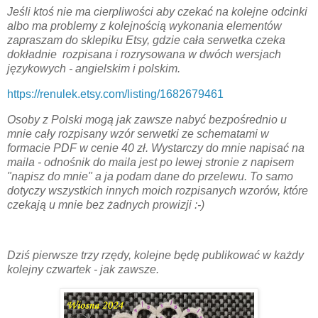
Jeśli ktoś nie ma cierpliwości aby czekać na kolejne odcinki
albo ma problemy z kolejnością wykonania elementów
zapraszam do sklepiku Etsy, gdzie cała serwetka czeka
dokładnie rozpisana i rozrysowana w dwóch wersjach
językowych - angielskim i polskim.
https://renulek.etsy.com/
listing/1682679461
Osoby z Polski mogą jak zawsze nabyć bezpośrednio u
mnie cały rozpisany wzór serwetki ze schematami w
formacie PDF w cenie 40 zł. Wystarczy do mnie napisać na
maila - odnośnik do maila jest po lewej stronie z napisem
"napisz do mnie" a ja podam dane do przelewu. To samo
dotyczy wszystkich innych moich rozpisanych wzorów, które
czekają u mnie bez żadnych prowizji :-)
Dziś pierwsze trzy rzędy, kolejne będę publikować w każdy
kolejny czwartek - jak zawsze.